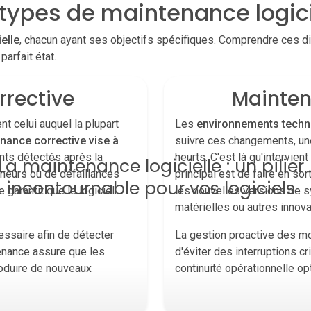
 types de maintenance logici
elle
, chacun ayant ses objectifs spécifiques. Comprendre ces d
parfait état.
rrective
Mainten
t celui auquel la plupart
Les
environnements techn
nance corrective vise à
suivre ces changements, une
ts détectés après la
heurts. C'est là qu'intervien
La maintenance logicielle : un pilier
mineurs ou de défaillances
principal est de faire en so
incontournable pour vos logiciels
e garantit que le logiciel
les nouvelles versions de s
matérielles ou autres innov
essaire afin de détecter
La gestion proactive des m
enance assure que les
d'éviter des interruptions cr
roduire de nouveaux
continuité opérationnelle op