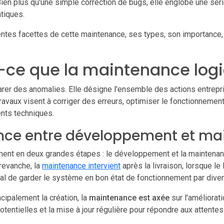
Bien plus qu'une simple correction de bugs, elle englobe une séri
atiques.
rentes facettes de cette maintenance, ses types, son importance,
-ce que la maintenance logic
arer des anomalies. Elle désigne l'ensemble des actions entrepri
s travaux visent à corriger des erreurs, optimiser le fonctionnemen
nts techniques.
ence entre développement et m
ement en deux grandes étapes : le développement et la maintenan
 revanche, la
maintenance intervient
après la livraison, lorsque le
ital de garder le système en bon état de fonctionnement par diver
cipalement la création, la
maintenance est axée
sur l'améliorati
tentielles et la mise à jour régulière pour répondre aux attente