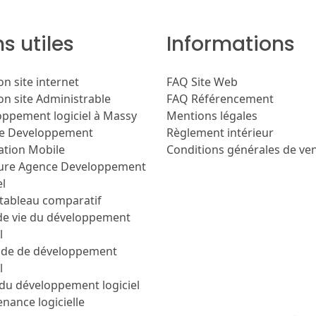
ns utiles
Informations
on site internet
FAQ Site Web
on site Administrable
FAQ Référencement
ppement logiciel à Massy
Mentions légales
e Developpement
Règlement intérieur
ation Mobile
Conditions générales de ve
eure Agence Developpement
el
/tableau comparatif
de vie du développement
l
de de développement
l
du développement logiciel
nance logicielle