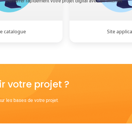
Démarrer rapidement votre projet digital avec Bh Internet
te catalogue
Site applica
r votre projet ?
ur les bases de votre projet.