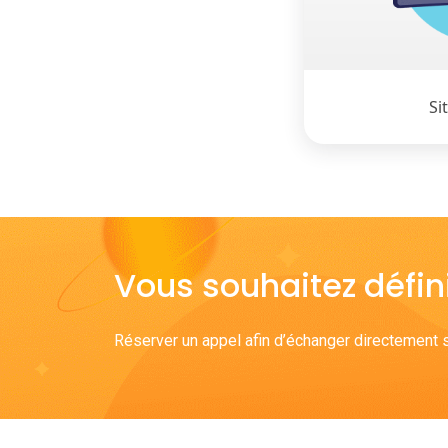
Si
Vous souhaitez défini
Réserver un appel afin d’échanger directement s