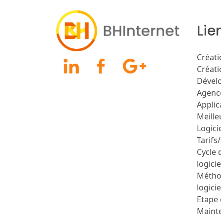
Lie
Créati
Créati
Dévelo
Agenc
Applic
Meill
Logici
Tarifs
Cycle 
logicie
Métho
logicie
Etape 
Mainte